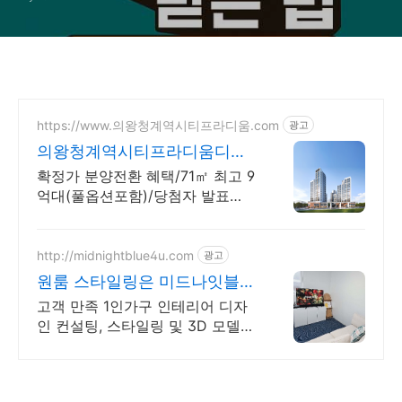
https://www.의왕청계역시티프라디움.com
광고
의왕청계역시티프라디움디하
모니
확정가 분양전환 혜택/71㎡ 최고 9
억대(풀옵션포함)/당첨자 발표
7.23(목)
http://midnightblue4u.com
광고
원룸 스타일링은 미드나잇블루
상담 시 스타일링 할인!
고객 만족 1인가구 인테리어 디자
인 컨설팅, 스타일링 및 3D 모델
전문!