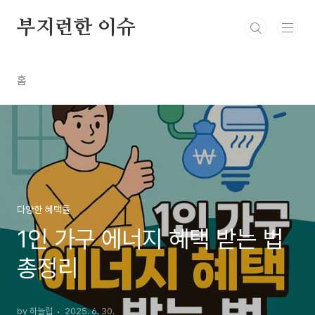
본문 바로가기
부지런한 이슈
홈
다양한 혜택들
1인 가구 에너지 혜택 받는 법
총정리
by 하늘럽
2025. 6. 30.