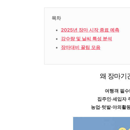
목차
2025년 장마 시작 종료 예측
강수량 및 날씨 특성 분석
장마대비 꿀팁 모음
왜 장마기
여행객 필수
집주인·세입자 
농업·텃밭·야외활동