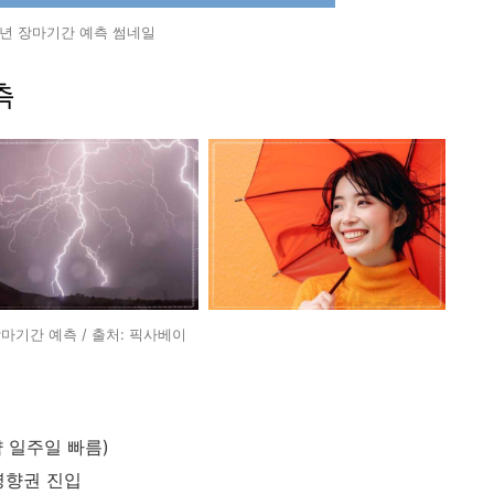
5년 장마기간 예측 썸네일
측
장마기간 예측 / 출처: 픽사베이
약 일주일 빠름)
 영향권 진입